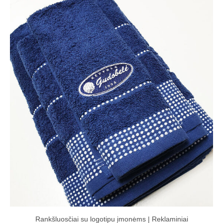
Rankšluosčiai su logotipu įmonėms | Reklaminiai