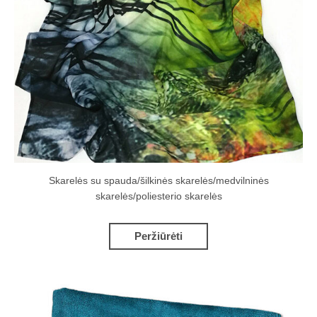
Skarelės su spauda/šilkinės skarelės/medvilninės
skarelės/poliesterio skarelės
Peržiūrėti