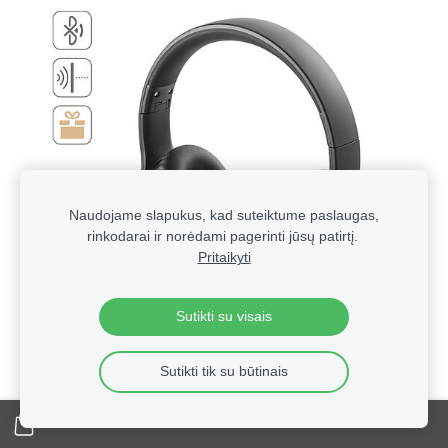
Naudojame slapukus, kad suteiktume paslaugas,
rinkodarai ir norėdami pagerinti jūsų patirtį.
Pritaikyti
Sutikti su visais
Sutikti tik su būtinais
Technologinės verslo dovanos su logotipu | Reklaminė
elektronika