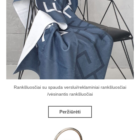
Rankšluosčiai su spauda verslui/reklaminiai rankšluosčiai
/vėsinantis rankšluočiai
Peržiūrėti