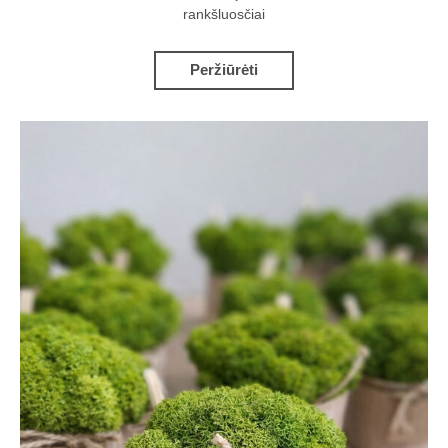
rankšluosčiai
Peržiūrėti