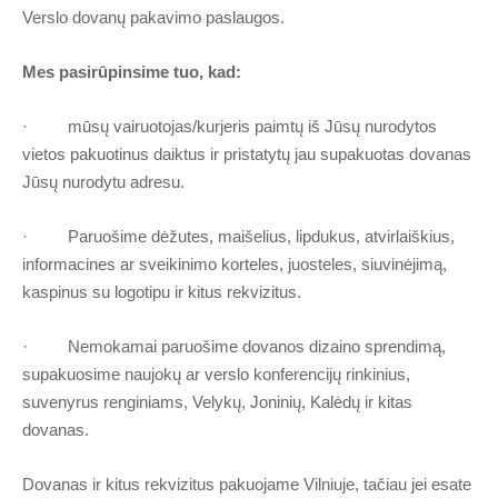
Verslo dovanų pakavimo paslaugos.
Mes pasirūpinsime tuo, kad:
· mūsų vairuotojas/kurjeris paimtų iš Jūsų nurodytos
vietos pakuotinus daiktus ir pristatytų jau supakuotas dovanas
Jūsų nurodytu adresu.
· Paruošime dėžutes, maišelius, lipdukus, atvirlaiškius,
informacines ar sveikinimo korteles, juosteles, siuvinėjimą,
kaspinus su logotipu ir kitus rekvizitus.
· Nemokamai paruošime dovanos dizaino sprendimą,
supakuosime naujokų ar verslo konferencijų rinkinius,
suvenyrus renginiams, Velykų, Joninių, Kalėdų ir kitas
dovanas.
Dovanas ir kitus rekvizitus pakuojame Vilniuje, tačiau jei esate