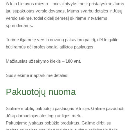
iš kito Lietuvos miesto – mielai atvyksime ir pristatysime Jums
jau supakuotas verslo dovanas. Mums svarbu detalės ir Jūsų
verslo sėkmė, todėl didelį dėmesį skiriame ir tvariems
sprendimams.
Turime ilgametę verslo dovanų pakavimo patirtį, dėl to galite
būti ramūs dėl profesionaliai atliktos paslaugos.
Mažiausias užsakymo kiekis –
100 vnt.
Susisiekime ir aptarkime detales!
Pakuotojų nuoma
Siūlime mobilių pakuotojų paslaugas Vilniuje. Galime pavaduoti
Jūsų darbuotojus atostogų ar ligos metu.
Pakuojame įvairaus pobūžio produktus. Galime dirbti su