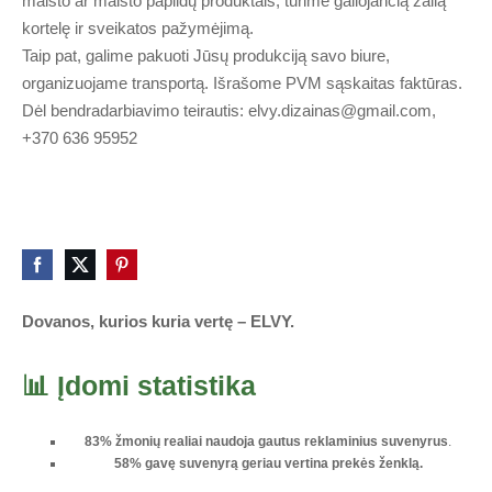
maisto ar maisto papildų produktais, turime galiojančią žalią
kortelę ir sveikatos pažymėjimą.
Taip pat, galime pakuoti Jūsų produkciją savo biure,
organizuojame transportą. Išrašome PVM sąskaitas faktūras.
Dėl bendradarbiavimo teirautis:
elvy.dizainas@gmail.com
,
+370 636 95952
Dovanos, kurios kuria vertę – ELVY.
📊 Įdomi statistika
83% žmonių realiai naudoja gautus reklaminius suvenyrus
.
58% gavę suvenyrą geriau vertina prekės ženklą.