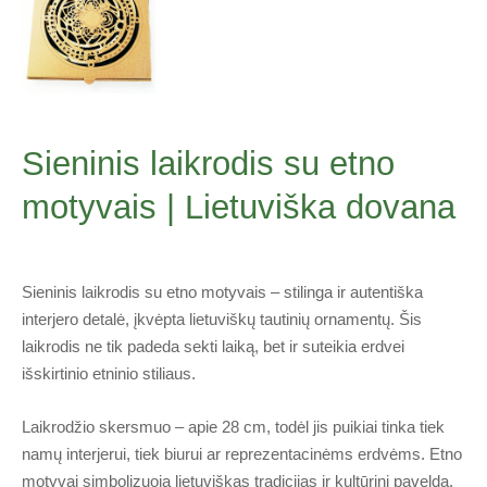
Sieninis laikrodis su etno
motyvais | Lietuviška dovana
Sieninis laikrodis su etno motyvais – stilinga ir autentiška
interjero detalė, įkvėpta lietuviškų tautinių ornamentų. Šis
laikrodis ne tik padeda sekti laiką, bet ir suteikia erdvei
išskirtinio etninio stiliaus.
Laikrodžio skersmuo – apie 28 cm, todėl jis puikiai tinka tiek
namų interjerui, tiek biurui ar reprezentacinėms erdvėms. Etno
motyvai simbolizuoja lietuviškas tradicijas ir kultūrinį paveldą,