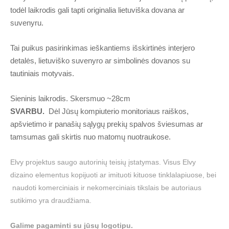
todėl laikrodis gali tapti originalia lietuviška dovana ar
suvenyru.
Tai puikus pasirinkimas ieškantiems išskirtinės interjero
detalės, lietuviško suvenyro ar simbolinės dovanos su
tautiniais motyvais.
Sieninis laikrodis. Skersmuo ~28cm
SVARBU.
Dėl Jūsų kompiuterio monitoriaus raiškos,
apšvietimo ir panašių sąlygų prekių spalvos šviesumas ar
tamsumas gali skirtis nuo matomų nuotraukose.
Elvy projektus saugo autorinių teisių įstatymas. Visus Elvy
dizaino elementus kopijuoti ar imituoti kituose tinklalapiuose, bei
naudoti komerciniais ir nekomerciniais tikslais be autoriaus
sutikimo yra draudžiama.
Galime pagaminti su jūsų logotipu.