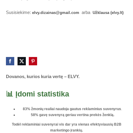
Susisiekime:
arba
elvy.dizainas@gmail.com
Užklausa (elvy.lt)
Dovanos, kurios kuria vertę – ELVY.
📊 Įdomi statistika
83% žmonių realiai naudoja gautus reklaminius suvenyrus
.
58% gavę suvenyrą geriau vertina prekės ženklą.
Todėl reklaminiai suvenyrai vis dar yra vienas
efektyviausių B2B
marketingo įrankių
.