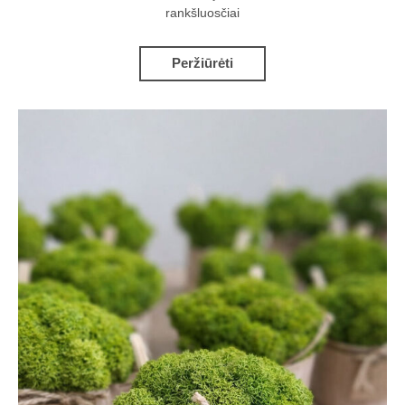
rankšluosčiai
Peržiūrėti