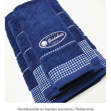
Rankšluosčiai su logotipu įmonėms | Reklaminiai