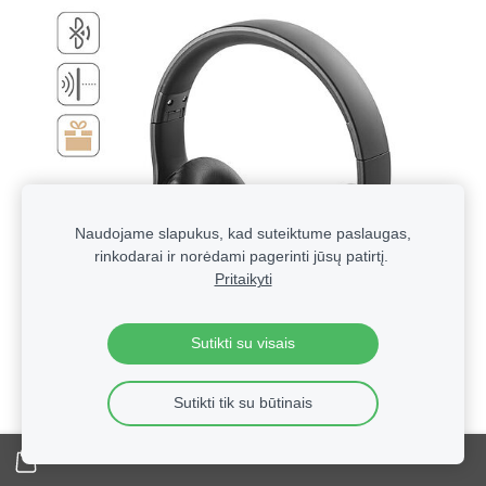
Naudojame slapukus, kad suteiktume paslaugas,
rinkodarai ir norėdami pagerinti jūsų patirtį.
Pritaikyti
Sutikti su visais
Sutikti tik su būtinais
Technologinės verslo dovanos su logotipu | Reklaminė
elektronika