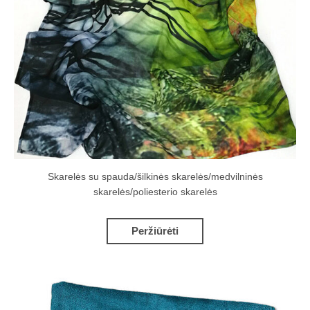
Skarelės su spauda/šilkinės skarelės/medvilninės
skarelės/poliesterio skarelės
Peržiūrėti