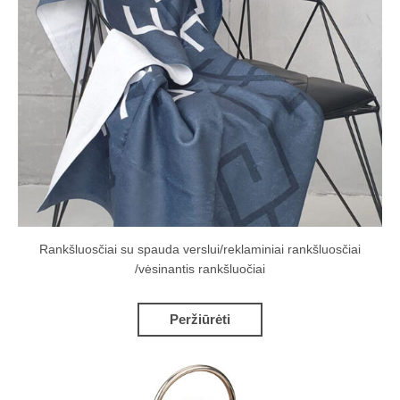
Rankšluosčiai su spauda verslui/reklaminiai rankšluosčiai
/vėsinantis rankšluočiai
Peržiūrėti