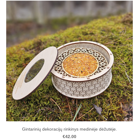
Gintarinių dekoracijų rinkinys medinėje dėžutėje.
€42.00