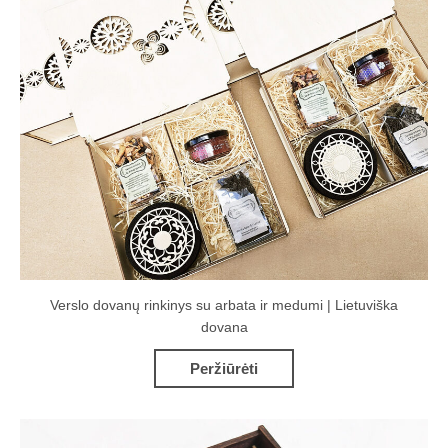
Verslo dovanų rinkinys su arbata ir medumi | Lietuviška
dovana
Peržiūrėti