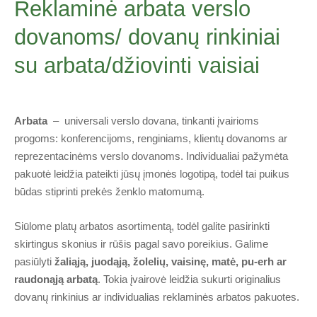
Reklaminė arbata verslo
dovanoms/ dovanų rinkiniai
su arbata/džiovinti vaisiai
Arbata
– universali verslo dovana, tinkanti įvairioms
progoms: konferencijoms, renginiams, klientų dovanoms ar
reprezentacinėms verslo dovanoms. Individualiai pažymėta
pakuotė leidžia pateikti jūsų įmonės logotipą, todėl tai puikus
būdas stiprinti prekės ženklo matomumą.
Siūlome platų arbatos asortimentą, todėl galite pasirinkti
skirtingus skonius ir rūšis pagal savo poreikius. Galime
pasiūlyti
žaliąją, juodąją, žolelių, vaisinę, matė, pu-erh ar
raudonąją arbatą
. Tokia įvairovė leidžia sukurti originalius
dovanų rinkinius ar individualias reklaminės arbatos pakuotes.