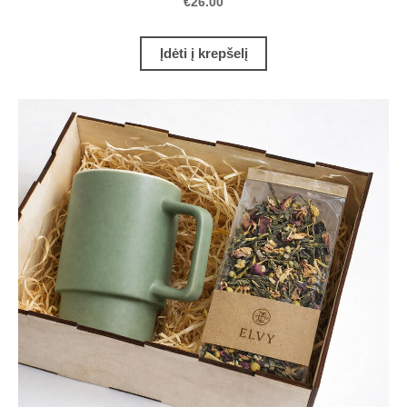
€26.00
Įdėti į krepšelį