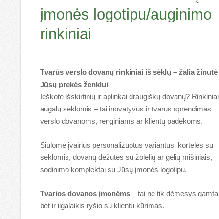
įmonės logotipu/auginimo
rinkiniai
Tvarūs verslo dovanų rinkiniai iš sėklų – žalia žinutė
Jūsų prekės ženklui.
Ieškote išskirtinių ir aplinkai draugiškų dovanų? Rinkinia
augalų sėklomis – tai inovatyvus ir tvarus sprendimas
verslo dovanoms, renginiams ar klientų padėkoms.
Siūlome įvairius personalizuotus variantus: kortelės su
sėklomis, dovanų dėžutės su žolelių ar gėlių mišiniais,
sodinimo komplektai su Jūsų įmonės logotipu.
Tvarios dovanos įmonėms
– tai ne tik dėmesys gamtai
bet ir ilgalaikis ryšio su klientu kūrimas.