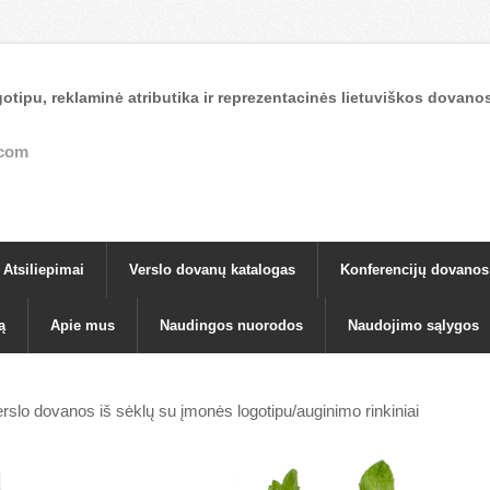
otipu, reklaminė atributika ir reprezentacinės lietuviškos dova
.com
Atsiliepimai
Verslo dovanų katalogas
Konferencijų dovanos
ą
Apie mus
Naudingos nuorodos
Naudojimo sąlygos
rslo dovanos iš sėklų su įmonės logotipu/auginimo rinkiniai
u