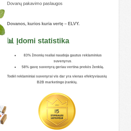
Dovanų pakavimo paslaugos
Dovanos, kurios kuria vertę – ELVY.
📊 Įdomi statistika
83% žmonių realiai naudoja gautus reklaminius
suvenyrus
.
58% gavę suvenyrą geriau vertina prekės ženklą.
Todėl reklaminiai suvenyrai vis dar yra vienas
efektyviausių
B2B marketingo įrankių
.