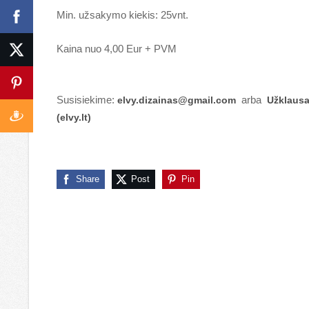
Min. užsakymo kiekis: 25vnt.
Kaina nuo 4,00 Eur + PVM
Susisiekime:
arba
elvy.dizainas@gmail.com
Užklaus
(elvy.lt)
Share
Post
Pin