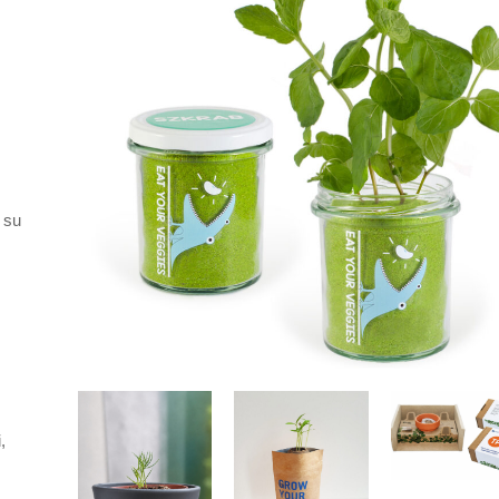
i su
,