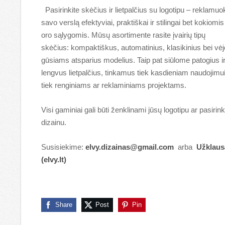
Pasirinkite skėčius ir lietpalčius su logotipu – reklamuo
savo verslą efektyviai, praktiškai ir stilingai bet kokiomis
oro sąlygomis. Mūsų asortimente rasite įvairių tipų
skėčius: kompaktiškus, automatinius, klasikinius bei vėj
gūsiams atsparius modelius. Taip pat siūlome patogius i
lengvus lietpalčius, tinkamus tiek kasdieniam naudojimui
tiek renginiams ar reklaminiams projektams.
Visi gaminiai gali būti ženklinami jūsų logotipu ar pasirink
dizainu.
Susisiekime:
elvy.dizainas@gmail.com
arba
Užklaus
(elvy.lt)
Share
Post
Pin