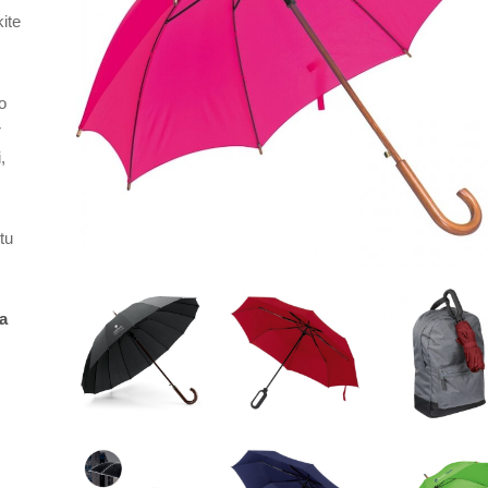
kite
o
r
,
tu
a