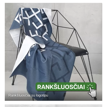
Rankšluosčiai su logotipu