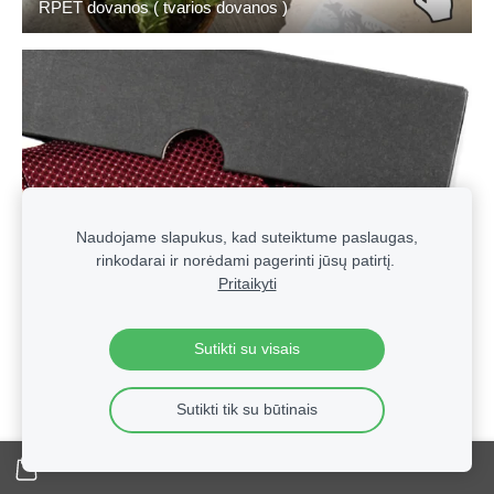
RPET dovanos ( tvarios dovanos )
Naudojame slapukus, kad suteiktume paslaugas,
rinkodarai ir norėdami pagerinti jūsų patirtį.
Pritaikyti
Sutikti su visais
Sutikti tik su būtinais
Vyriški kaklaraiščiai