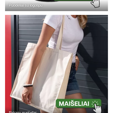
Puodeliai su logotipu
Pirkinių maišeliai