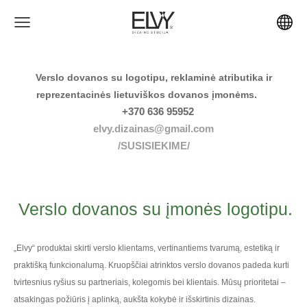
Verslo dovanos su logotipu, reklaminė atributika ir
reprezentacinės lietuviškos dovanos įmonėms.
+370 636 95952
elvy.dizainas@gmail.com
/SUSISIEKIME/
Verslo dovanos su įmonės logotipu.
„Elvy“ produktai skirti verslo klientams, vertinantiems tvarumą, estetiką ir
praktišką funkcionalumą. Kruopščiai atrinktos verslo dovanos padeda kurti
tvirtesnius ryšius su partneriais, kolegomis bei klientais. Mūsų prioritetai –
atsakingas požiūris į aplinką, aukšta kokybė ir išskirtinis dizainas.