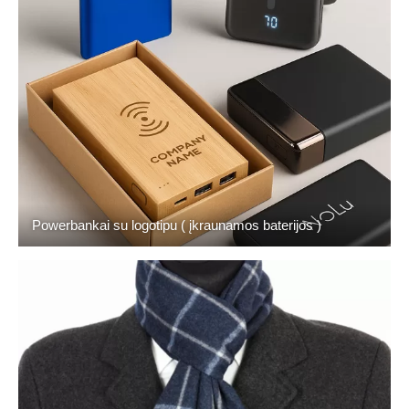
Powerbankai su logotipu ( įkraunamos baterijos )