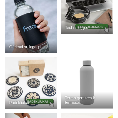
Technologijos
Gėrimai su logotipu
Termo gertuvės ir
termosai
Padėkliukai