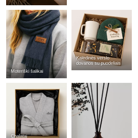
Kalėdinės verslo
dovanos su puodeliais
Moteriški šalikai
Chalatai