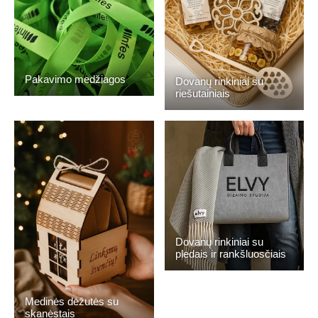
Pakavimo medžiagos
Dovanų rinkiniai su
riešutainiais
Dovanų rinkiniai su
pledais ir rankšluosčiais
Medinės dėžutės su
skanėstais