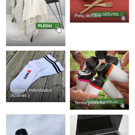
Pietų dėžutės
Pledai
Kojinės ( individualus
dizainas )
Termo puodeliai