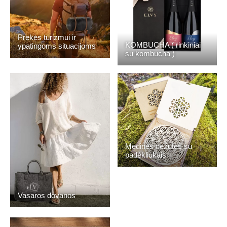
Prekės turizmui ir
KOMBUCHA ( rinkiniai
ypatingoms situacijoms
su kombucha )
Medinės dėžutės su
padėkliukais
Vasaros dovanos