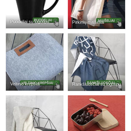
Puodeliai su logotipu
Pirkinių maišeliai
Veltinio krepšiai
Rankšluosčiai su logotipu