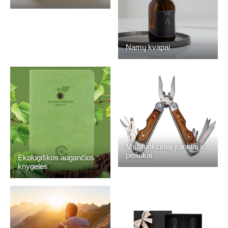
Namų kvapai
Multifunkciniai įrankiai ir
peiliukai
Ekologiškos augančios
knygelės