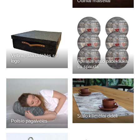
Odiniai maišeliai
Veltinio daiktadėžės su
logo
Apvalūs stalo padėkliukai
su spauda
Stalo kilimėliai dideli
Poilsio pagalvėlės