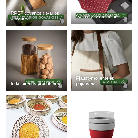
RPET dovanos ( tvarios
Vyriški kaklaraiščiai
dovanos )
Pjaustymo lentelės,
prijuostės
Indai biriems produktams