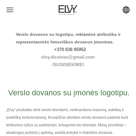
Verslo dovanos su logotipu, reklaminė atributika ir
reprezentacinės lietuviškos dovanos įmonėms.
+370 636 95952
elvy.dizainas@gmail.com
/SUSISIEKIME/
Verslo dovanos su įmonės logotipu.
„Elvy“ produktai skirti verslo klientams, vertinantiems tvarumą, estetiką ir
praktišką funkcionalumą. Kruopščiai atrinktos verslo dovanos padeda kurti
tvirtesnius ryšius su partneriais, kolegomis bei klientais. Mūsų prioritetai –
atsakingas požiūris į aplinką, aukšta kokybė ir išskirtinis dizainas.