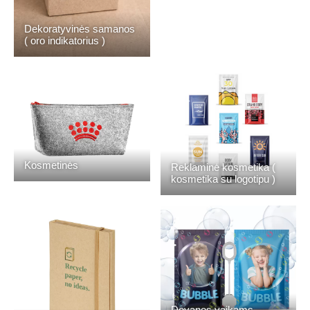
Dekoratyvinės samanos
( oro indikatorius )
Kosmetinės
Reklaminė kosmetika (
kosmetika su logotipu )
Dovanos vaikams