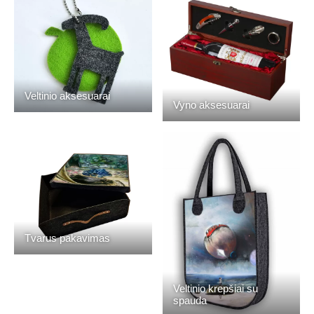
Veltinio aksesuarai
Vyno aksesuarai
Tvarus pakavimas
Veltinio krepšiai su
spauda