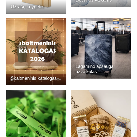
Užrašų knygelės
Lagamino apsauga,
užvalkalas
Skaitmeninis katalogas