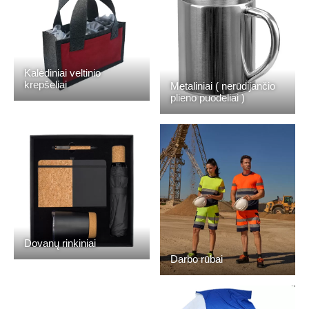
Kalėdiniai veltinio
krepšeliai
Metaliniai ( nerūdijančio
plieno puodeliai )
Dovanų rinkiniai
Darbo rūbai