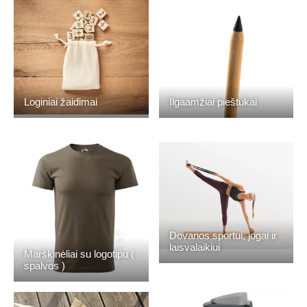
Loginiai žaidimai
Ilgaamžiai pieštukai
Dovanos sportui, jogai ir
laisvalaikiui
Marškinėliai su logotipu (
spalvos )