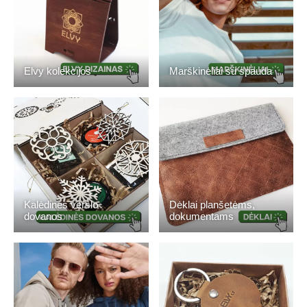
Elvy kolekcijos
Marškinėliai su spauda
Kalėdinės verslo
Dėklai planšetėms,
dovanos
dokumentams