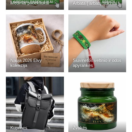
Mediniai padėkliukai
Arbata ( arbatų rinkiniai )
Nauja 2026 Elvy
Siuvinėtos veltinio ir odos
kolekcija
apyrankės
Kuprinės
Žvakės