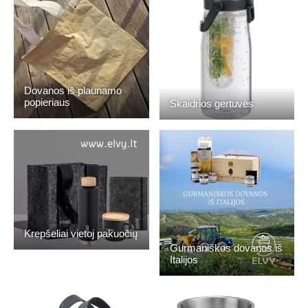
Dovanos iš plaunamo
popieriaus
Skaidrios gertuvės
Krepšeliai vietoj pakuočių
Gurmaniškos dovanos iš
Italijos