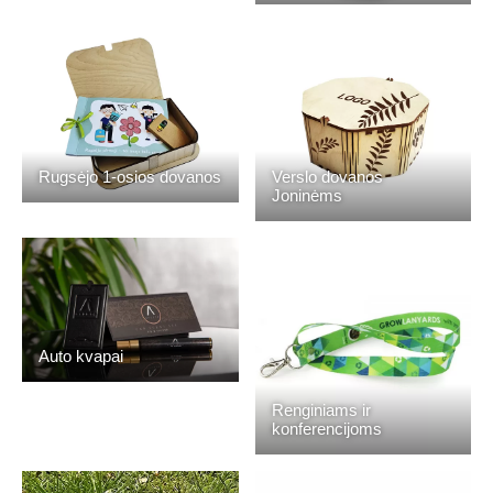
Rugsėjo 1-osios dovanos
Verslo dovanos
Joninėms
Auto kvapai
Renginiams ir
konferencijoms