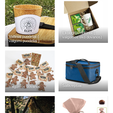
Ekologiški rinkiniai (
Vafliniai puodeliai (
valgomos eko dovanos)
valgomi puodeliai )
Šaltkrepšiai
Valgomos dovanos