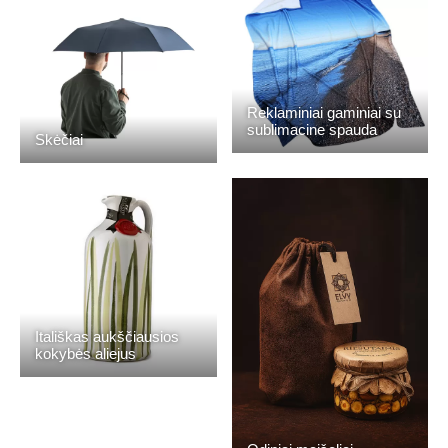
Reklaminiai gaminiai su
sublimacine spauda
Skėčiai
Itališkas aukščiausios
kokybės aliejus