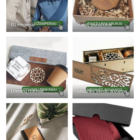
Džemperiai
Raktų pakabukai
Dovanų rinkiniai
Medinės verslo dovanos