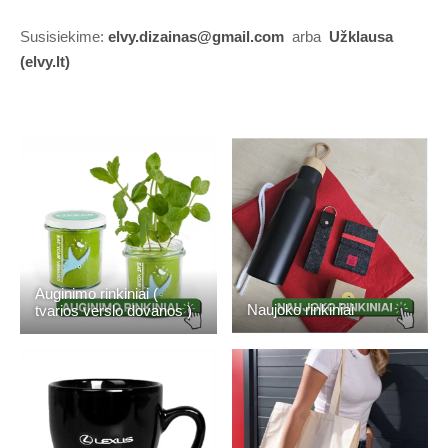
Susisiekime:
elvy.dizainas@gmail.com
arba
Užklausa
(elvy.lt)
Auginimo rinkiniai (
Naujoko rinkiniai
tvarios verslo dovanos )