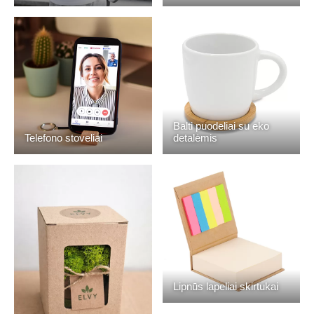
Balti puodeliai su eko
Telefono stoveliai
detalėmis
Lipnūs lapeliai skirtukai