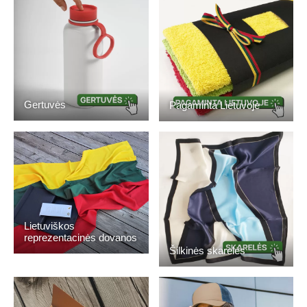
Gertuvės
Pagaminta Lietuvoje
Lietuviškos
reprezentacinės dovanos
Šilkinės skarelės