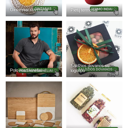
Gintariniai suvenyrai
Pietų termosai
Saldžios dovanos su
Polo marškinėliai
logotipu