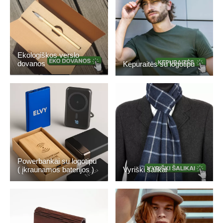
Ekologiškos verslo
dovanos
Kepuraitės su logotipu
Powerbankai su logotipu
( įkraunamos baterijos )
Vyriški šalikai