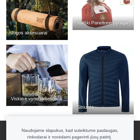
Itališki Panettone pyragai
Jogos aksesuarai
Viskio ir vyno aksesuarai
Striukės
Naudojame slapukus, kad suteiktume paslaugas,
Naujoko rinkiniai su įmonės logotipu
Slapukai
rinkodarai ir norėdami pagerinti jūsų patirtį.